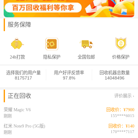
苹果 iPhone 12 mini
回收价：¥610
156****1769
刚刚
服务保障
华为 Mate 70
回收价：¥2150
130****1189
刚刚
红米 K80 Pro（5G版）
回收价：¥1400
182****3046
刚刚
4h打款
隐私保护
全国包邮
价格保护
10
红米 K80 Pro（5G版）
回收价：¥1050
157****8052
刚刚
选择我们的用户量
用户好评反馈率
回收机器总数量
红米 K80 Pro（5G版）
回收价：¥1500
8175717
97.8%
14048496
136****4372
刚刚
vivo Y300t
回收价：¥390
正在回收
评价展示 ›
150****5112
刚刚
荣耀 Magic V6
回收价：¥7900
155****6015
刚刚
红米 Note9 Pro (5G版)
回收价：¥140
170****7117
刚刚