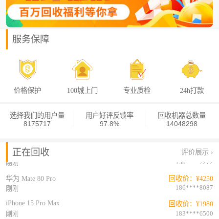
170****7842
刚刚
红米 K80 Pro（5G版）
回收价：¥1050
178****2579
刚刚
服务保障
红米 K80 Pro（5G版）
回收价：¥1500
188****7455
刚刚
vivo Y300t
回收价：¥390
177****9800
刚刚
价格保护
100城上门
专业质检
24h打款
荣耀 Magic V6
回收价：¥7900
137****6917
刚刚
选择我们的用户量
用户好评反馈率
回收机器总数量
8175717
97.8%
14048298
红米 Note9 Pro (5G版)
回收价：¥140
186****9393
刚刚
正在回收
评价展示 ›
华为 Mate 80 Pro
回收价：¥4300
138****2272
刚刚
华为 Mate 80 Pro
回收价：¥4250
186****8087
刚刚
iPhone 15 Pro Max
回收价：¥1980
183****6500
刚刚